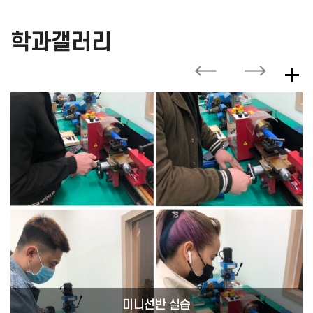
학과갤러리
미니선반 실습